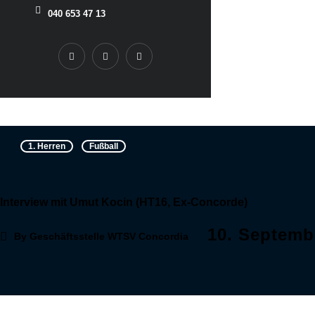
040 653 47 13
1. Herren
Fußball
Interview mit Umut Kocin (HT16, Ex-Concorde)
10. Septemb
By
Geschäftsstelle WTSV Concordia