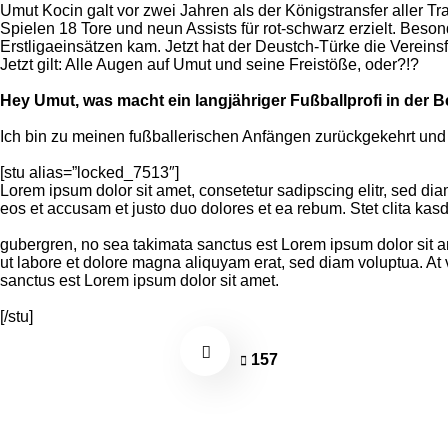
Umut Kocin galt vor zwei Jahren als der Königstransfer aller T
Spielen 18 Tore und neun Assists für rot-schwarz erzielt. Beson
Erstligaeinsätzen kam. Jetzt hat der Deustch-Türke die Verein
Jetzt gilt: Alle Augen auf Umut und seine Freistöße, oder?!?
Hey Umut, was macht ein langjähriger Fußballprofi in der B
Ich bin zu meinen fußballerischen Anfängen zurückgekehrt un
[stu alias=”locked_7513″]
Lorem ipsum dolor sit amet, consetetur sadipscing elitr, sed d
eos et accusam et justo duo dolores et ea rebum. Stet clita kas
gubergren, no sea takimata sanctus est Lorem ipsum dolor sit a
ut labore et dolore magna aliquyam erat, sed diam voluptua. At 
sanctus est Lorem ipsum dolor sit amet.
[/stu]
157