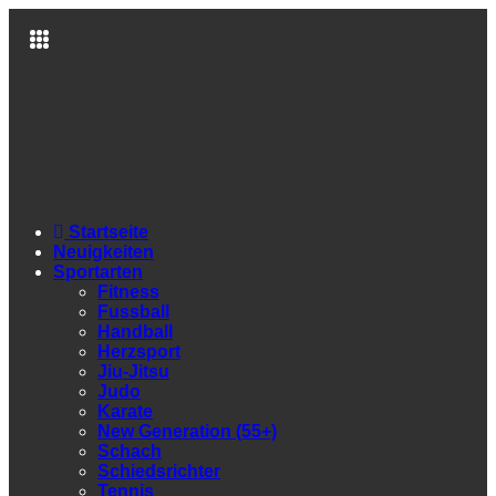
Startseite
Neuigkeiten
Sportarten
Fitness
Fussball
Handball
Herzsport
Jiu-Jitsu
Judo
Karate
New Generation (55+)
Schach
Schiedsrichter
Tennis