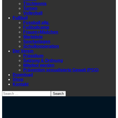
Tischtennis
Turnen
Volleyball
Fußball
Fussball allg.
Fußballcamp
Frauen+Mädchen
Warteliste
Sportanlagen
Schulkooperation
Der Verein
Präsidium
Satzung & Ordnung
Mitglied werden
Prävention sexualisierte Gewalt (PSG)
Download
Shop
Kontakt