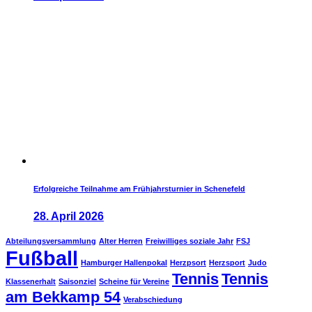
Erfolgreiche Teilnahme am Frühjahrsturnier in Schenefeld
28. April 2026
Abteilungsversammlung
Alter Herren
Freiwilliges soziale Jahr
FSJ
Fußball
Hamburger Hallenpokal
Herzpsort
Herzsport
Judo
Tennis
Tennis
Klassenerhalt
Saisonziel
Scheine für Vereine
am Bekkamp 54
Verabschiedung