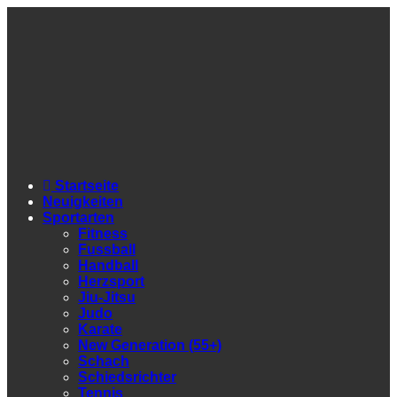
Startseite
Neuigkeiten
Sportarten
Fitness
Fussball
Handball
Herzsport
Jiu-Jitsu
Judo
Karate
New Generation (55+)
Schach
Schiedsrichter
Tennis