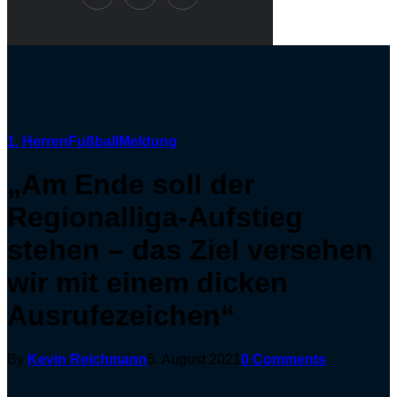
1. Herren
Fußball
Meldung
„Am Ende soll der
Regionalliga-Aufstieg
stehen – das Ziel versehen
wir mit einem dicken
Ausrufezeichen“
By
Kevin Reichmann
5. August 2021
0 Comments