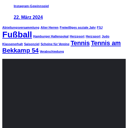
Instagram-Gewinnspiel
22. März 2024
Abteilungsversammlung
Alter Herren
Freiwilliges soziale Jahr
FSJ
Fußball
Hamburger Hallenpokal
Herzpsort
Herzsport
Judo
Tennis
Tennis am
Klassenerhalt
Saisonziel
Scheine für Vereine
Bekkamp 54
Verabschiedung