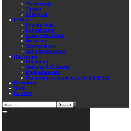
Tischtennis
Turnen
Volleyball
Fußball
Fussball allg.
Fußballcamp
Frauen+Mädchen
Warteliste
Sportanlagen
Schulkooperation
Der Verein
Präsidium
Satzung & Ordnung
Mitglied werden
Prävention sexualisierte Gewalt (PSG)
Download
Shop
Kontakt